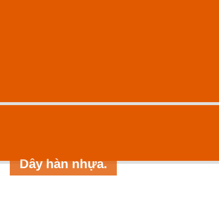
Trang chủ
Giới thiệu
Tin tức
Dự án
Sản phẩm
Phụ kiện
Thư viện ảnh
Liên hệ
Dây hàn nhựa.